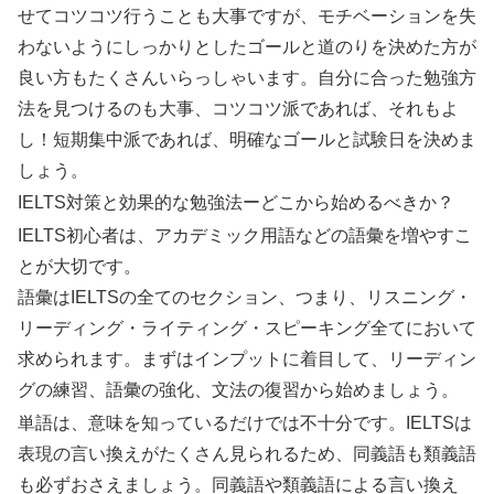
せてコツコツ行うことも大事ですが、モチベーションを失
わないようにしっかりとしたゴールと道のりを決めた方が
良い方もたくさんいらっしゃいます。自分に合った勉強方
法を見つけるのも大事、コツコツ派であれば、それもよ
し！短期集中派であれば、明確なゴールと試験日を決めま
しょう。
IELTS対策と効果的な勉強法ーどこから始めるべきか？
IELTS初心者は、アカデミック用語などの語彙を増やすこ
とが大切です。
語彙はIELTSの全てのセクション、つまり、リスニング・
リーディング・ライティング・スピーキング全てにおいて
求められます。まずはインプットに着目して、リーディン
グの練習、語彙の強化、文法の復習から始めましょう。
単語は、意味を知っているだけでは不十分です。IELTSは
表現の言い換えがたくさん見られるため、同義語も類義語
も必ずおさえましょう。同義語や類義語による言い換え