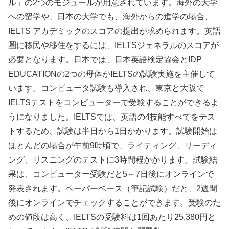
ル」の2つのモジュールが用意されています。海外の大学
への留学や、日本の大学でも、海外からの進学の場合、
IELTS アカデミックのスコアの提出が求められます。英語
圏に移民や移住をするには、IELTSジェネラルのスコアが
必要となります。日本では、日本英語検定協会とIDP
EDUCATIONの2つの母体がIELTSの試験実施を主催して
います。コンピュータ試験も導入され、東京と大阪で
IELTSテストをコンピューターで受験することができるよ
うになりました。IELTSでは、英語の4技能すべてをテス
トするため、試験は半日から1日かかります。試験開始は
ほとんどの場合が午前9時頃で、ライティング、リーディ
ング、リスニングのテストに3時間程かかります。試験結
果は、コンピューター受験だと5～7日後にオンラインで
発表されます。ペーパーベース（筆記試験）だと、2週間
後にオンラインでチェックすることができます。受験のた
めの値段は高く、IELTSの受験料は1回あたり‎‎25,380円と