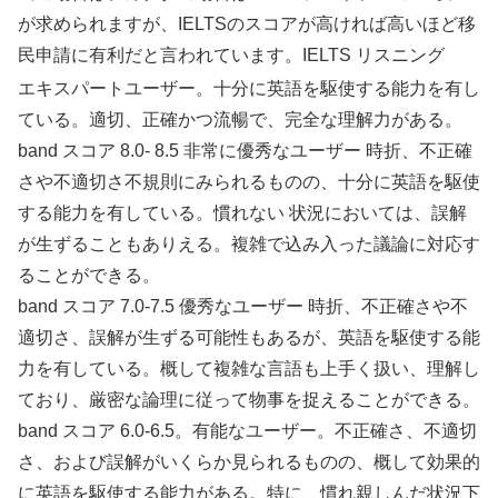
が求められますが、IELTSのスコアが高ければ高いほど移
民申請に有利だと言われています。IELTS リスニング
エキスパートユーザー。十分に英語を駆使する能力を有し
ている。適切、正確かつ流暢で、完全な理解力がある。
band スコア 8.0- 8.5 非常に優秀なユーザー 時折、不正確
さや不適切さ不規則にみられるものの、十分に英語を駆使
する能力を有している。慣れない 状況においては、誤解
が生ずることもありえる。複雑で込み入った議論に対応す
ることができる。
band スコア 7.0-7.5 優秀なユーザー 時折、不正確さや不
適切さ、誤解が生ずる可能性もあるが、英語を駆使する能
力を有している。概して複雑な言語も上手く扱い、理解し
ており、厳密な論理に従って物事を捉えることができる。
band スコア 6.0-6.5。有能なユーザー。不正確さ、不適切
さ、および誤解がいくらか見られるものの、概して効果的
に英語を駆使する能力がある。特に、慣れ親しんだ状況下