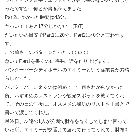
ライティング苦手…エッセイとか普段書かないので難しか
ったですが、何とか書き終えました…
Part2にかかった時間は43分。
ヤバい！！あと17分しかないー(ToT)
だいたいの目安でPart1に20分、Part2に40分と言われま
す。
この前もこのパターンだった…(；ω；)
急いでPart1を書くのに勝手に話を作り上げます。
バンクーバーシティホテルのエイミーという従業員が素晴
らしかった。
バンクーバーに来るのは初めてで、何もわからなかった
所、おすすめのレストランや観光スポットを教えてくれ
て、その日の午後に、オススメの場所のリストを手書きで
書いて渡してくれた。
最終日、友達の1人が公園で財布をなくしてしまい困って
いた所、エイミーが交番まで連れて行ってくれて、財布を