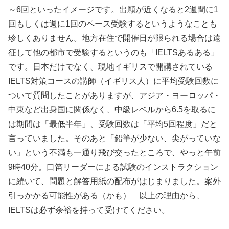
～6回といったイメージです。出願が近くなると2週間に1
回もしくは週に1回のペース受験するというようなことも
珍しくありません。地方在住で開催日が限られる場合は遠
征して他の都市で受験するというのも「IELTSあるある」
です。日本だけでなく、現地イギリスで開講されている
IELTS対策コースの講師（イギリス人）に平均受験回数に
ついて質問したことがありますが、アジア・ヨーロッパ・
中東など出身国に関係なく、中級レベルから6.5を取るに
は期間は「最低半年」、受験回数は「平均5回程度」だと
言っていました。そのあと「鉛筆が少ない、尖がっていな
い」という不満も一通り飛び交ったところで、やっと午前
9時40分。口笛リーダーによる試験のインストラクション
に続いて、問題と解答用紙の配布がはじまりました。案外
引っかかる可能性がある（かも） 以上の理由から、
IELTSは必ず余裕を持って受けてください。