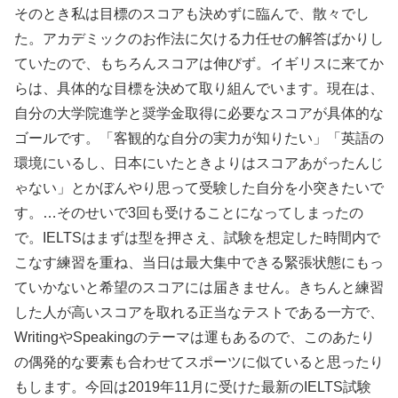
そのとき私は目標のスコアも決めずに臨んで、散々でし
た。アカデミックのお作法に欠ける力任せの解答ばかりし
ていたので、もちろんスコアは伸びず。イギリスに来てか
らは、具体的な目標を決めて取り組んでいます。現在は、
自分の大学院進学と奨学金取得に必要なスコアが具体的な
ゴールです。「客観的な自分の実力が知りたい」「英語の
環境にいるし、日本にいたときよりはスコアあがったんじ
ゃない」とかぼんやり思って受験した自分を小突きたいで
す。…そのせいで3回も受けることになってしまったの
で。IELTSはまずは型を押さえ、試験を想定した時間内で
こなす練習を重ね、当日は最大集中できる緊張状態にもっ
ていかないと希望のスコアには届きません。きちんと練習
した人が高いスコアを取れる正当なテストである一方で、
WritingやSpeakingのテーマは運もあるので、このあたり
の偶発的な要素も合わせてスポーツに似ていると思ったり
もします。今回は2019年11月に受けた最新のIELTS試験