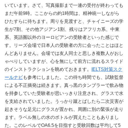
いています。さて、写真撮影まで一連の受付が終わっても
まだ午前9時。ここからの約1時間は、精神統一しながら
ひたすらに待ちます。周りを見渡すと、チャイニーズの学
生が7割、その他アジアン1割、残りはアフリカ系、中東
系、英語圏以外のヨーロピアンの受験者といった感じで
す。リーズ会場で日本人の受験者の方に会ったことはほと
んどありません。会場では友人同士と思しき複数人がおし
ゃべりしていますが、心を無にして前方に流れるスライド
のインストラクションを眺めておきます。
IELTS対策スク
ールナビ
も参考にしました。この待ち時間でも、試験監督
による不正摘発は続きます。真っ黒のタンブラーで飲み物
を持参していた受験者が思いっきり注意され、グラスで水
を支給されていました。うっかり蹴とばしたら二次災害が
起きそうな足元にグラスが置かれ、周囲に別の緊張が走り
ます。ラベル無しの水のボトルが買えたこともありまし
た。このレベルでOA6.5を目指すと受験回数は平均して5