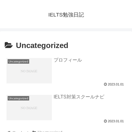
IELTS勉強日記
Uncategorized
プロフィール
Uncategorized
2023.01.01
IELTS対策スクールナビ
Uncategorized
2023.01.01