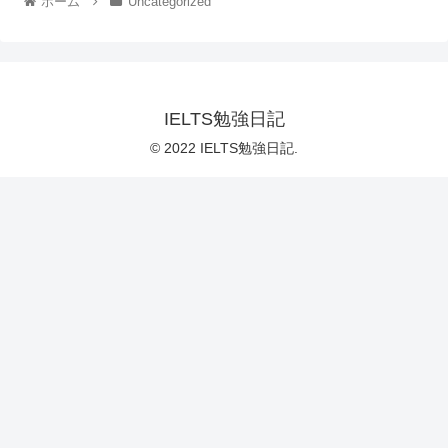
ホーム
Uncategorized
IELTS勉強日記
© 2022 IELTS勉強日記.